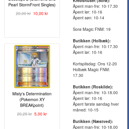
Krebshuset (Sorø):
Pearl StormFront Singles)
Åpent man-fre: 10-17.30
Åpent lør: 10-16
20,00 kr
10,00 kr
Åpent søn: 10-14
Sorø Magic FNM: 19
Butikken (Holbæk):
Åpent man-fre: 10-17.30
Åpent lør: 10-16
Kortspilsdag: Ons 12-20
Holbæk Magic FNM:
17.30
Butikken (Roskilde):
Åpent man-fre: 10-18.00
Misty's Determination
Åpent lør: 10-16
(Pokemon XY
Åpent første søndag hver
BREAKpoint)
måned: 10-15
20,25 kr
5,00 kr
Butikken (Næstved):
Åpent man-fre: 10-18.00