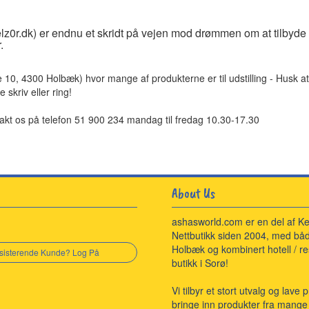
z0r.dk) er endnu et skridt på vejen mod drømmen om at tilbyde 
.
e 10, 4300 Holbæk) hvor mange af produkterne er til udstilling - Husk a
e skriv eller ring!
kt os på telefon 51 900 234 mandag til fredag 10.30-17.30
About Us
ashasworld.com er en del af Ke
Nettbutikk siden 2004, med båd
Holbæk og kombinert hotell / re
sisterende Kunde? Log På
butikk i Sorø!
Vi tilbyr et stort utvalg og lave 
bringe inn produkter fra mange 