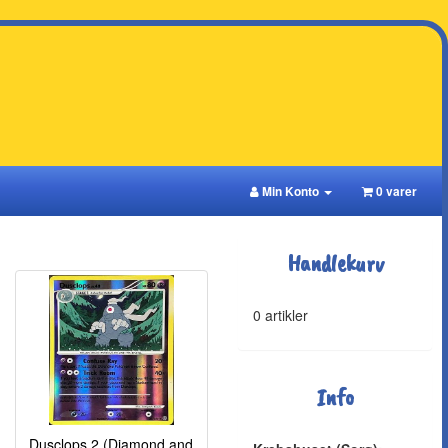
Min Konto
0 varer
Handlekurv
0 artikler
Info
Dusclops 2 (Diamond and