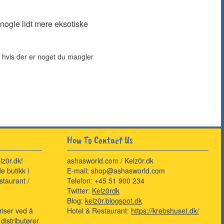
nogle lidt mere eksotiske
t hvis der er noget du mangler
How To Contact Us
lz0r.dk!
ashasworld.com / Kelz0r.dk
e butikk i
E-mail: shop@ashasworld.com
staurant /
Telefon: +45 51 900 234
Twitter:
Kelz0rdk
Blog:
kelz0r.blogspot.dk
priser ved å
Hotel & Restaurant:
https://krebshuset.dk/
distributører