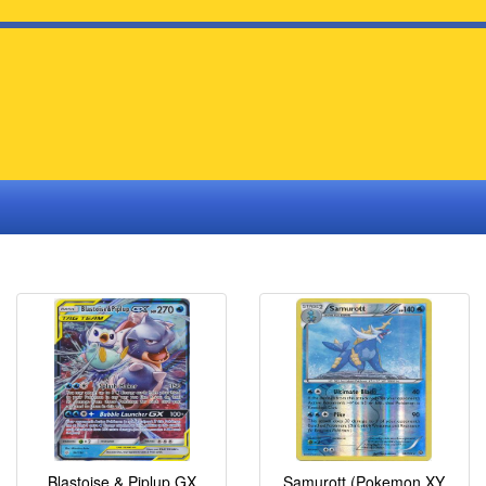
Blastoise & Piplup GX
Samurott (Pokemon XY